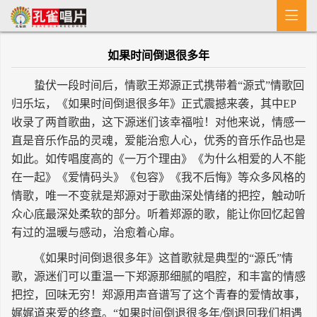

首 页
如果时间倒退很多年
MV
蛰伏一段时间后，情歌王郑源正式携带着“源式”情歌回
新闻
归乐坛，《如果时间倒退很多年》正式震撼来袭，其中EP
收录了两首歌曲，这下源迷们该幸福啦！对他来说，情感一
艺人介绍
直是音乐作品的灵魂，爱能治愈人心，优秀的音乐作品也是
专辑
如此。如传唱度高的《一万个理由》《为什么相爱的人不能
在一起》《爱情码头》《包容》《我不后悔》等众多风格的
收歌
情歌，唯一不变就是郑源对于歌曲深处情绪的把控，触动听
众心底最深处柔软的部分。听着郑源的歌，能让你回忆起曾
有过的温暖与感动，治愈着心扉。
《如果时间倒退很多年》这首歌就是典型的“源氏”情
歌，源迷们可以重温一下郑源那细腻的唱腔，和丰富的情感
把控，回味无穷！郑源用声音谱写了这个青春的爱情故事，
娓娓道来爱的终章。“如果时间倒退很多年/倒退回我们相遇