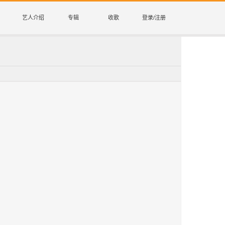
艺人介绍
专辑
收歌
登录/注册